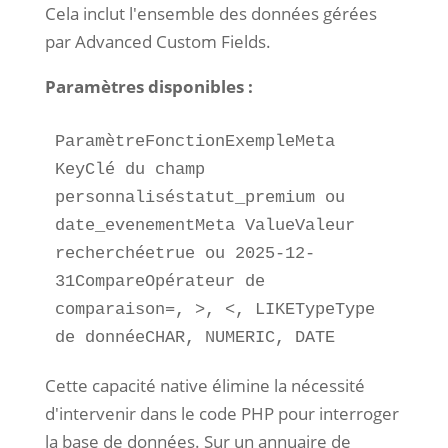
Cela inclut l'ensemble des données gérées
par Advanced Custom Fields.
Paramètres disponibles :
ParamètreFonctionExempleMeta 
KeyClé du champ 
personnalisé
statut_premium
 ou 
date_evenement
Meta ValueValeur 
recherchée
true
 ou 
2025-12-
31
CompareOpérateur de 
comparaison
=
, 
>
, 
<
, 
LIKE
TypeType 
de donnée
CHAR
, 
NUMERIC
, 
DATE
Cette capacité native élimine la nécessité
d'intervenir dans le code PHP pour interroger
la base de données. Sur un annuaire de